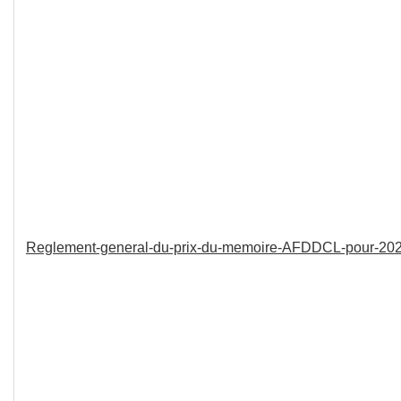
Reglement-general-du-prix-du-memoire-AFDDCL-pour-20