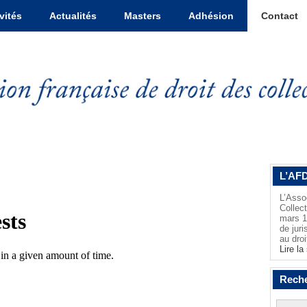
vités
Actualités
Masters
Adhésion
Contact
L’AFD
L’Asso
Collec
mars 19
de juri
au droi
Lire la 
Reche