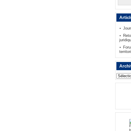
Artic
Jour
Reto
juridiq
Foru
territor
Archi