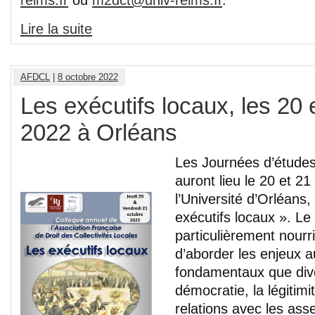
reims.fr
ou
m2dct@univ-reims.fr
.
Lire la suite
AFDCL
|
8 octobre 2022
Les exécutifs locaux, les 20 
2022 à Orléans
Les Journées d’études
auront lieu le 20 et 2
l’Université d’Orléans,
exécutifs locaux ». L
particulièrement nourr
d’aborder les enjeux a
fondamentaux que dive
démocratie, la légitimit
relations avec les ass