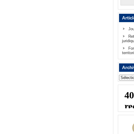
Artic
Jou
Ret
juridiq
For
territor
Archi