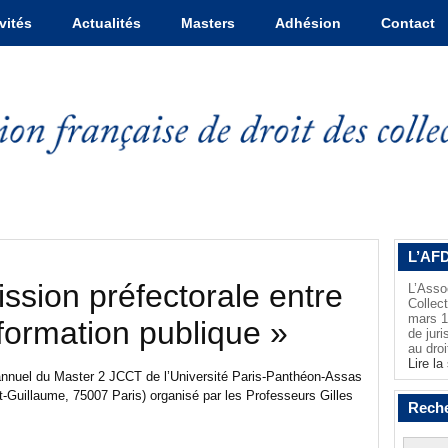
vités
Actualités
Masters
Adhésion
Contact
L’AFD
ssion préfectorale entre
L’Asso
Collec
mars 19
sformation publique »
de juri
au droi
Lire la 
e annuel du Master 2 JCCT de l’Université Paris-Panthéon-Assas
nt-Guillaume, 75007 Paris) organisé par les Professeurs Gilles
Reche